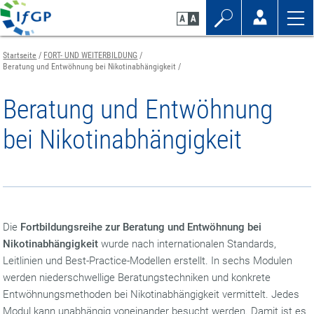
Zum
Zur
Zur
Seiteninhalt
Navigation
Mobilen
springen
springen
Navigation
springen
Startseite
FORT- UND WEITERBILDUNG
Beratung und Entwöhnung bei Nikotinabhängigkeit
Beratung und Entwöhnung
bei Nikotinabhängigkeit
Die
Fortbildungsreihe zur Beratung und Entwöhnung bei
Nikotinabhängigkeit
wurde nach internationalen Standards,
Leitlinien und Best-Practice-Modellen erstellt. In sechs Modulen
werden niederschwellige Beratungstechniken und konkrete
Entwöhnungsmethoden bei Nikotinabhängigkeit vermittelt. Jedes
Modul kann unabhängig voneinander besucht werden. Damit ist es