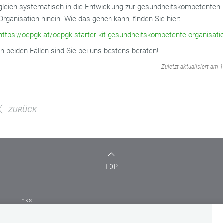
gleich systematisch in die Entwicklung zur gesundheitskompetenten
Organisation hinein. Wie das gehen kann, finden Sie hier:
https://oepgk.at/oepgk-starter-kit-gesundheitskompetente-organisati
In beiden Fällen sind Sie bei uns bestens beraten!
‌
Zuletzt aktualisiert am 
ZURÜCK
TOP
Links