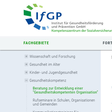
Zum
Zur
Zur
Seiteninhalt
Navigation
Mobilen
springen
springen
Navigation
springen
FACHGEBIETE
FORT
Wissenschaft und Forschung
Gesundheit im Alter
Kinder- und Jugendgesundheit
Gesundheitskompetenz
Beratung zur Entwicklung einer
"Gesundheitskompetenten Organisation"
Rufseminare in Schulen, Organisationen
und Gemeinden