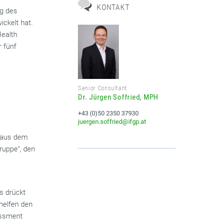
KONTAKT
ag des
ickelt hat.
Health
r fünf
Senior Consultant
Dr. Jürgen Soffried, MPH
+43 (0)50 2350 37930
juergen.soffried@ifgp.at
e aus dem
ruppe“, den
s drückt
helfen den
essment