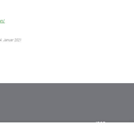
on/
14. Januar 2021
IFGP