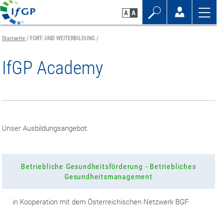
Zum
Zur
Zur
Seiteninhalt
Navigation
Mobilen
springen
springen
Navigation
springen
Startseite
FORT- UND WEITERBILDUNG
IfGP Academy
Unser Ausbildungsangebot:
Betriebliche Gesundheitsförderung - Betriebliches
Gesundheitsmanagement
in Kooperation mit dem Österreichischen Netzwerk BGF