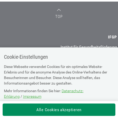
TOP
IFGP
Institut für Gesundheitsförderung
und Prävention GmbH
Cookie-Einstellungen
Haideggerweg 40
8044 Graz
Diese Webseite verwendet Cookies für ein optimales Website-
Erlebnis und für die anonyme Analyse des Online-Verhaltens der
+43 (0) 50 2350 37900
Besucherinnen und Besucher. Diese Analyse soll helfen, das
office@ifgp.at
Informationsangebot besser zu gestalten.
Mehr Informationen finden Sie hier:
Datenschutz-
Weitere Standorte
Erklärung
/
Impressum
Impressum
Datenschutz
Die Einstellung können Sie jederzeit auf der Seite "
Datenschutz-
Alle Cookies akzeptieren
Erklärung
" ändern.
Barrierefreiheitserklärung
AGBs