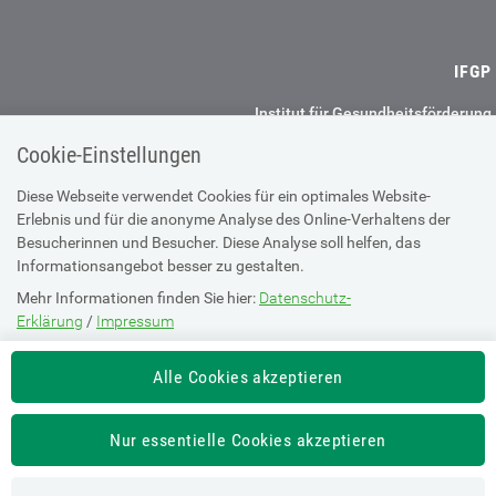
IFGP
Institut für Gesundheitsförderung
und Prävention GmbH
Cookie-Einstellungen
Haideggerweg 40
8044 Graz
Diese Webseite verwendet Cookies für ein optimales Website-
Erlebnis und für die anonyme Analyse des Online-Verhaltens der
+43 (0) 50 2350 37900
Besucherinnen und Besucher. Diese Analyse soll helfen, das
office@ifgp.at
Informationsangebot besser zu gestalten.
Mehr Informationen finden Sie hier:
Datenschutz-
Weitere Standorte
Erklärung
/
Impressum
Impressum
Datenschutz
Die Einstellung können Sie jederzeit auf der Seite "
Datenschutz-
Alle Cookies akzeptieren
Erklärung
" ändern.
Barrierefreiheitserklärung
AGBs
Nur essentielle Cookies akzeptieren
Links