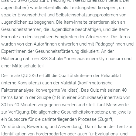
Das QUIGK-J (Quiz zur Erhebung von Gesundheitskompetenz bei
Jugendlichen) wurde ebenfalls als Leistungstest konzipiert, um
sozialer Erwünschtheit und Selbsteinschätzungsproblemen von
Jugendlichen zu begegnen. Die Item-Inhalte orientieren sich an
Gesundheitsthemen, die Jugendliche beschäftigen, und die Item-
Formate an den kognitiven Fähigkeiten der Adoleszenz. Die Items
wurden von den Autor*innen entworfen und mit Pädagog*innen und
Expert*innen der Gesundheitsförderung diskutiert. An der
Pilotierung nahmen 323 Schüler*innen aus einem Gymnasium und
einer Mittelschule teil.
Der finale QUIGK-J erfüllt die Qualitätskriterien der Reliabilität
(interne Konsistenz) auch der Validität (konfirmatorische
Faktorenanalyse, konvergente Validität). Das Quiz mit seinen 40
Items kann in der Gruppe (z.B. in einer Schulklasse) innerhalb von
30 bis 40 Minuten vorgegeben werden und stellt fünf Messwerte
zur Verfügung: Die allgemeine Gesundheitskompetenz und jeweils
ein Subscore für die dahinterliegenden Prozesse (Zugriff,
Verständnis, Bewertung und Anwendung). Damit kann der Test zur
Identifikation von Förderbedarfen oder auch für Evaluations- und