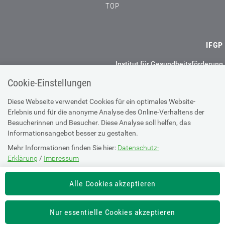
TOP
IFGP
Institut für Gesundheitsförderung
und Prävention GmbH
Cookie-Einstellungen
Haideggerweg 40
8044 Graz
Diese Webseite verwendet Cookies für ein optimales Website-
Erlebnis und für die anonyme Analyse des Online-Verhaltens der
+43 (0) 50 2350 37900
Besucherinnen und Besucher. Diese Analyse soll helfen, das
office@ifgp.at
Informationsangebot besser zu gestalten.
Mehr Informationen finden Sie hier:
Datenschutz-
Weitere Standorte
Erklärung
/
Impressum
Impressum
Datenschutz
Die Einstellung können Sie jederzeit auf der Seite "
Datenschutz-
Alle Cookies akzeptieren
Erklärung
" ändern.
Barrierefreiheitserklärung
AGBs
Nur essentielle Cookies akzeptieren
Links