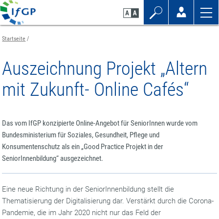
Zum
Zur
Zur
Seiteninhalt
Navigation
Mobilen
springen
springen
Navigation
springen
Startseite
Auszeichnung Projekt „Altern
mit Zukunft- Online Cafés“
Das vom IfGP konzipierte Online-Angebot für SeniorInnen wurde vom
Bundesministerium für Soziales, Gesundheit, Pflege und
Konsumentenschutz als ein „Good Practice Projekt in der
SeniorInnenbildung“ ausgezeichnet.
Eine neue Richtung in der SeniorInnenbildung stellt die
Thematisierung der Digitalisierung dar. Verstärkt durch die Corona-
Pandemie, die im Jahr 2020 nicht nur das Feld der