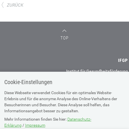
ZURÜCK
TOP
IFGP
Institut für Gesundheitsförderung
und Prävention GmbH
Cookie-Einstellungen
Haideggerweg 40
8044 Graz
Diese Webseite verwendet Cookies für ein optimales Website-
Erlebnis und für die anonyme Analyse des Online-Verhaltens der
+43 (0) 50 2350 37900
Besucherinnen und Besucher. Diese Analyse soll helfen, das
office@ifgp.at
Informationsangebot besser zu gestalten.
Mehr Informationen finden Sie hier:
Datenschutz-
Weitere Standorte
Erklärung
/
Impressum