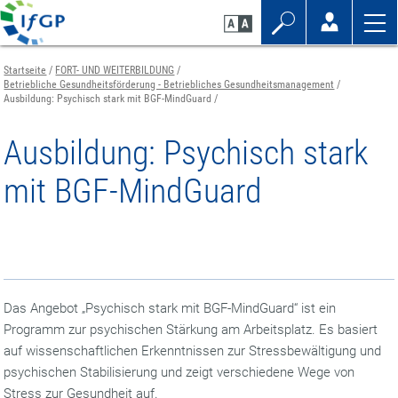
Zum
Zur
Zur
Seiteninhalt
Navigation
Mobilen
springen
springen
Navigation
springen
Startseite
FORT- UND WEITERBILDUNG
Betriebliche Gesundheitsförderung - Betriebliches Gesundheitsmanagement
Ausbildung: Psychisch stark mit BGF-MindGuard
Ausbildung: Psychisch stark
mit BGF-MindGuard
Das Angebot „Psychisch stark mit BGF-MindGuard“ ist ein
Programm zur psychischen Stärkung am Arbeitsplatz. Es basiert
auf wissenschaftlichen Erkenntnissen zur Stressbewältigung und
psychischen Stabilisierung und zeigt verschiedene Wege von
Stress zur Gesundheit auf.