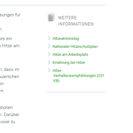
sungen für
WEITERE
INFORMATIONEN
n.
es ein
Hitzeaktionstag
n Hitze am
Nationaler Hitzeschutzplan
Hitze am Arbeitsplatz
Ernährung bei Hitze
in, dass im
Hitze -
Verhaltensempfehlungen
(
237
uierlichen
KB)
en
em
ationen
n. Darüber
sowie zu