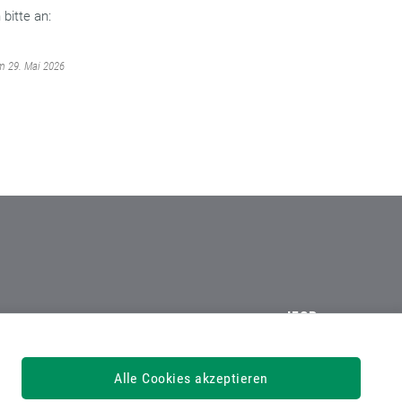
bitte an:
am 29. Mai 2026
IFGP
Institut für Gesundheitsförderung
und Prävention GmbH
Alle Cookies akzeptieren
Haideggerweg 40