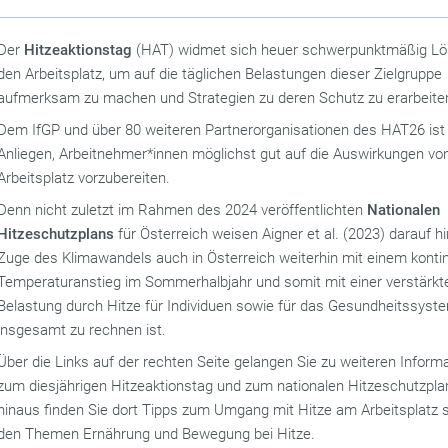
Der
Hitzeaktionstag
(HAT) widmet sich heuer schwerpunktmäßig Lö
den Arbeitsplatz, um auf die täglichen Belastungen dieser Zielgruppe
aufmerksam zu machen und Strategien zu deren Schutz zu erarbeite
Dem IfGP und über 80 weiteren Partnerorganisationen des HAT26 ist 
Anliegen, Arbeitnehmer*innen möglichst gut auf die Auswirkungen vo
Arbeitsplatz vorzubereiten.
Denn nicht zuletzt im Rahmen des 2024 veröffentlichten
Nationalen
Hitzeschutzplans
für Österreich weisen Aigner et al. (2023) darauf h
Zuge des Klimawandels auch in Österreich weiterhin mit einem kontin
Temperaturanstieg im Sommerhalbjahr und somit mit einer verstärkt
Belastung durch Hitze für Individuen sowie für das Gesundheitssyst
insgesamt zu rechnen ist.
Über die Links auf der rechten Seite gelangen Sie zu weiteren Inform
zum diesjährigen Hitzeaktionstag und zum nationalen Hitzeschutzpla
hinaus finden Sie dort Tipps zum Umgang mit Hitze am Arbeitsplatz 
den Themen Ernährung und Bewegung bei Hitze.