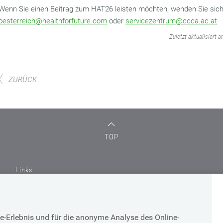
Wenn Sie einen Beitrag zum HAT26 leisten möchten, wenden Sie sich 
oesterreich@healthforfuture.com
oder
servicezentrum@ccca.ac.at
‌
Zuletzt aktualisiert 
ZURÜCK
TOP
Links
e-Erlebnis und für die anonyme Analyse des Online-